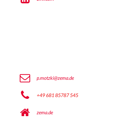
p.motzki@zema.de
+49 681 85787 545
zema.de