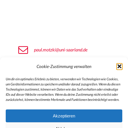
paul.motzki@uni-saarland.de
+49 681 302 71360
Cookie-Zustimmung verwalten
Um dir ein optimales Erlebnis zu bieten, verwenden wir Technologien wie Cookies,
smip.science
um Geräteinformationen zu speichern und/oder darauf zuzugreifen. Wenn du diesen
Technologien zustimmst, können wir Daten wie das Surfverhalten oder eindeutige
IDs auf dieser Website verarbeiten. Wenn du deine Zustimmung nicht erteilst oder
zurückziehst, können bestimmte Merkmale und Funktionen beeinträchtigt werden.
Akzeptieren