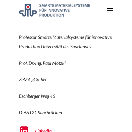
Skip
Menu
to
Close
main
Menu
content
Professur Smarte Materialsysteme für innovative
Produktion Universität des Saarlandes
Prof. Dr.-Ing. Paul Motzki
ZeMA gGmbH
Eschberger Weg 46
D-66121 Saarbrücken
LinkedIn