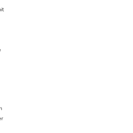
it
-
e
n
er